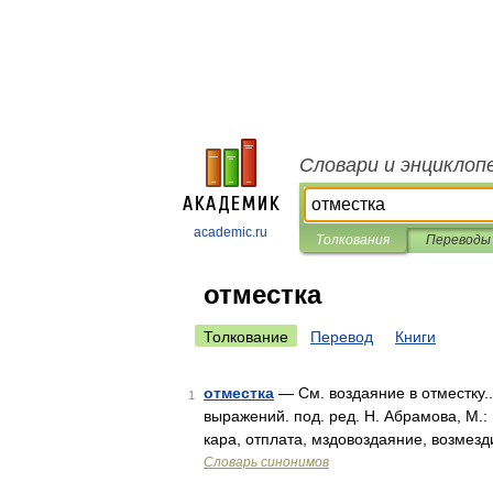
Словари и энциклоп
academic.ru
Толкования
Переводы
отместка
Толкование
Перевод
Книги
отместка
— См. воздаяние в отместку.
1
выражений. под. ред. Н. Абрамова, М.:
кара, отплата, мздовоздаяние, возмез
Словарь синонимов