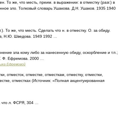
 То же, что месть, преим. в выражении: в отместку (разг.) в
нное зло. Толковый словарь Ушакова. Д.Н. Ушаков. 1935 1940
. То же, что месть. Сделать что н. в отместку. О. за обиду.
в, Н.Ю. Шведова. 1949 1992 …
нение зла кому либо за нанесенную обиду, оскорбление и т.п.;
Т. Ф. Ефремова. 2000 …
зыка Ефремовой
и, отместок, отместке, отместкам, отместку, отместки,
естке, отместках (Источник: «Полная акцентуированная
а что л. ФСРЯ, 304 …